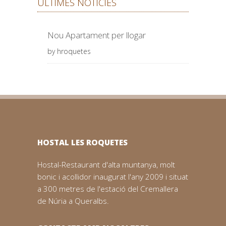
ÚLTIMES NOTÍCIES
Nou Apartament per llogar
by hroquetes
HOSTAL LES ROQUETES
Hostal-Restaurant d'alta muntanya, molt
bonic i acollidor inaugurat l'any 2009 i situat
a 300 metres de l'estació del Cremallera
de Núria a Queralbs.