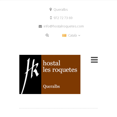
Queralbs
972 72 73 69
info@hostalroquetes.com
Català