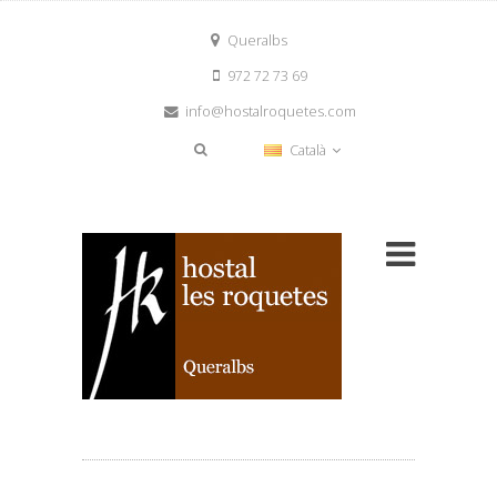
Queralbs
972 72 73 69
info@hostalroquetes.com
Català