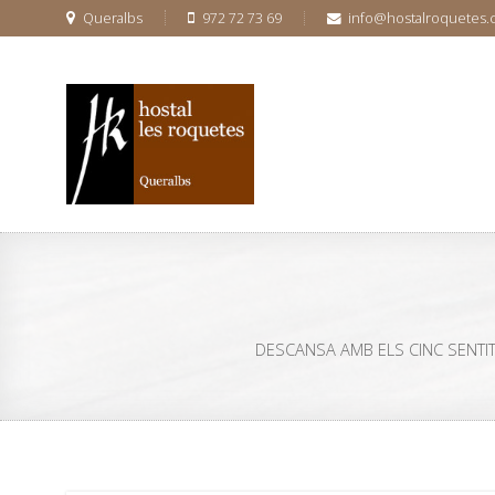
Queralbs
972 72 73 69
info@hostalroquetes
DESCANSA AMB ELS CINC SENTITS#