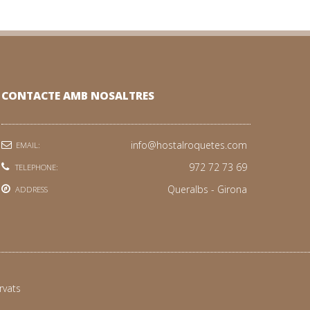
CONTACTE AMB NOSALTRES
info@hostalroquetes.com
EMAIL:
972 72 73 69
TELEPHONE:
Queralbs - Girona
ADDRESS
rvats