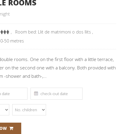
LE ROOMS
night
:
,
Room bed: Llit de matrimoni o dos llits
,
40-50 metres
uble rooms. One on the first floor with a little terrace,
er on the second one with a balcony. Both provided with
m -shower and bath-,...
NOW