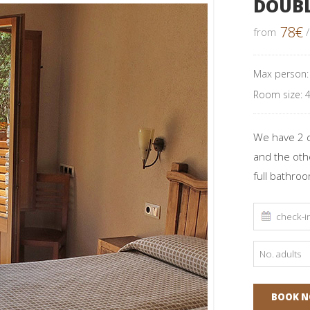
DOUB
78
€
from
/
Max person
Room size: 
We have 2 do
and the oth
full bathroo
BOOK 