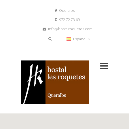
Queralbs
972 72 73 69
info@hostalroquetes.com
Español